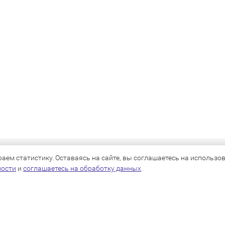
КАТАЛОГ
ем статистику. Оставаясь на сайте, вы соглашаетесь на использова
ности
и
соглашаетесь на обработку данных
.
Для собак
Для кошек
Для грызунов
Для птиц