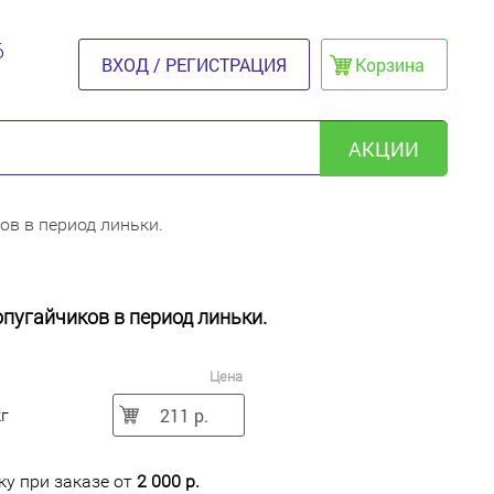
6
ВХОД / РЕГИСТРАЦИЯ
Корзина
АКЦИИ
ов в период линьки.
опугайчиков в период линьки.
Цена
211 р.
кг
у при заказе от
2 000 р.