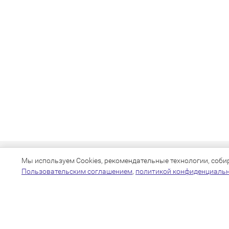
Мы используем Cookies, рекомендательные технологии, собира
Пользовательским соглашением
,
политикой конфиденциаль
+7(383)205-22-36
info@zoo54.ru