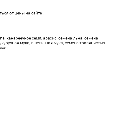
ься от цены на сайте !
па, канареечное семя, арахис, семена льна, семена
кукурузная мука, пшеничная мука, семена травянистых
ская.