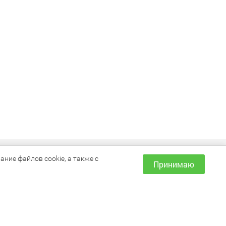
ИНФОРМАЦИЯ
ние файлов cookie, а также с
Принимаю
Как сделать заказ?
Доставка и оплата
Наши магазины
Акции