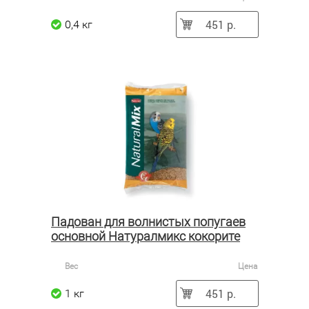
451 р.
0,4 кг
Падован для волнистых попугаев
основной Натуралмикс кокорите
Вес
Цена
451 р.
1 кг