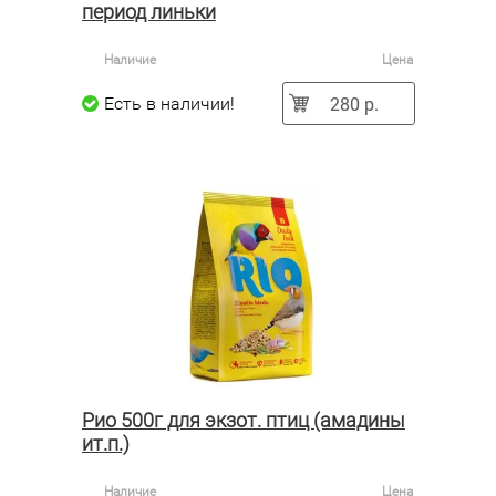
период линьки
Наличие
Цена
280 р.
Есть в наличии!
Рио 500г для экзот. птиц (амадины
ит.п.)
Наличие
Цена