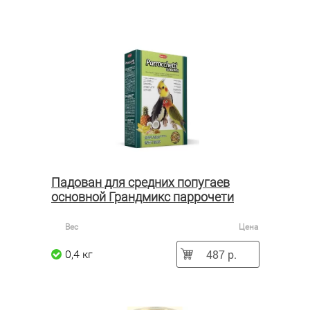
Падован для средних попугаев
основной Грандмикс паррочети
Вес
Цена
487 р.
0,4 кг