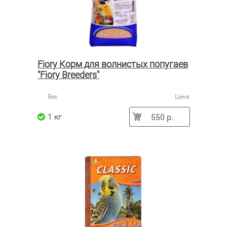
Fiory Корм для волнистых попугаев
"Fiory Breeders"
Вес
Цена
550 р.
1 кг