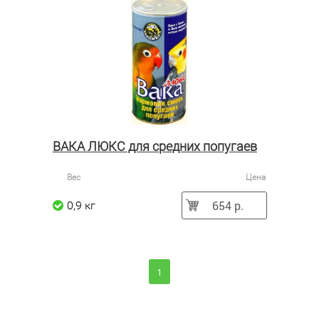
ВАКА ЛЮКС для средних попугаев
Вес
Цена
654 р.
0,9 кг
1