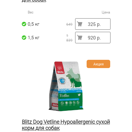
Вес
Цена
325 р.
0,5 кг
649
1
920 р.
1,5 кг
839
Акция
Blitz Dog Vetline Hypoallergenic сухой
корм для собак