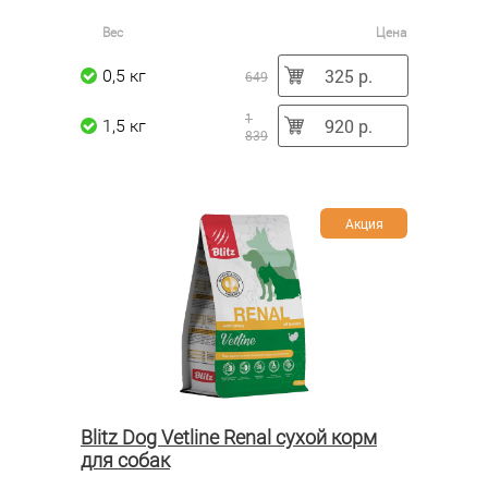
Вес
Цена
325 р.
0,5 кг
649
1
920 р.
1,5 кг
839
Акция
Blitz Dog Vetline Renal сухой корм
для собак