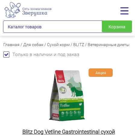
Каталог товаров
Корзина
Главная
/
Для собак
/
Сухой корм
/
BLITZ
/
Ветеринарные диеты
Только в наличии и под заказ
Акция
Blitz Dog Vetline Gastrointestinal сухой