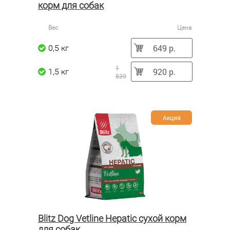
корм для собак
Вес
Цена
649 р.
0,5 кг
1
920 р.
1,5 кг
839
Акция
Blitz Dog Vetline Hepatic сухой корм
для собак