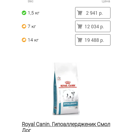
Вес
Цена
2 941 р.
1,5 кг
12 034 р.
7 кг
19 488 р.
14 кг
Royal Canin. Гипоаллердженик Смол
Дог