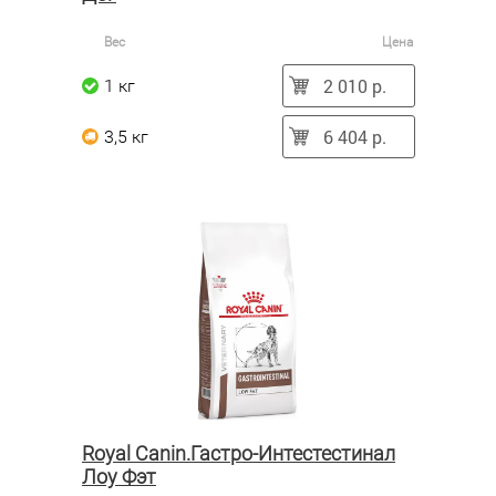
Вес
Цена
2 010 р.
1 кг
6 404 р.
3,5 кг
Royal Canin.Гастро-Интестестинал
Лоу Фэт