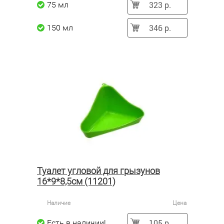
323 р.
75 мл
346 р.
150 мл
Туалет угловой для грызунов
16*9*8,5см (11201)
Наличие
Цена
105 р.
Есть в наличии!