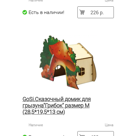
Наличие
Цена
226 р.
Есть в наличии!
GoSi.Сказочный домик для
грызуна"Грибок" размер M
(28,5*19,5*13 см)
Наличие
Цена