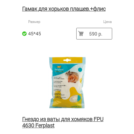
Гамак для хорьков плащев.+флис
Размер
Цена
590 р.
45*45
Гнездо из ваты для хомяков FPU
4630 Ferplast