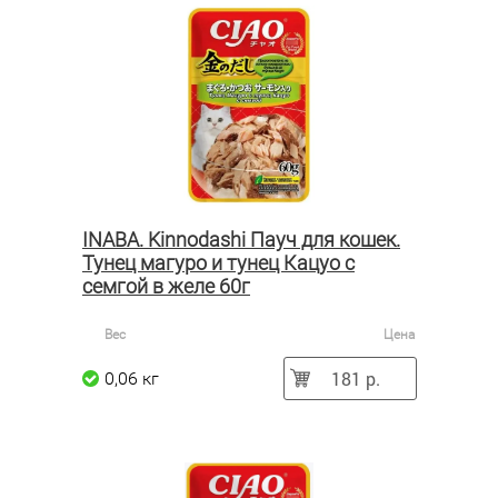
INABA. Kinnodashi Пауч для кошек.
Тунец магуро и тунец Кацуо с
семгой в желе 60г
Вес
Цена
181 р.
0,06 кг