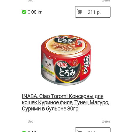
Вес
Цена
211 р.
0,08 кг
INABA. Ciao Toromi Консервы для
кошек Куриное филе, Тунец Магуро,
Сурими в бульоне 80гр
Вес
Цена