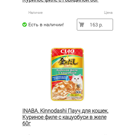
Наличие
Цена
163 р.
Есть в наличии!
INABA. Kinnodashi Пауч для кошек.
Куриное филе с кацуобуси в желе
60г