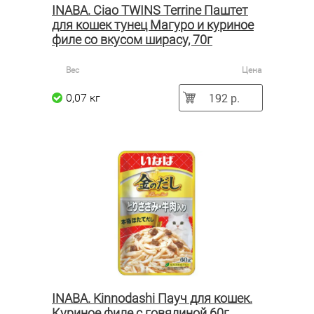
INABA. Ciao TWINS Terrine Паштет
для кошек тунец Магуро и куриное
филе со вкусом ширасу, 70г
Вес
Цена
192 р.
0,07 кг
INABA. Kinnodashi Пауч для кошек.
Куриное филе с говядиной 60г