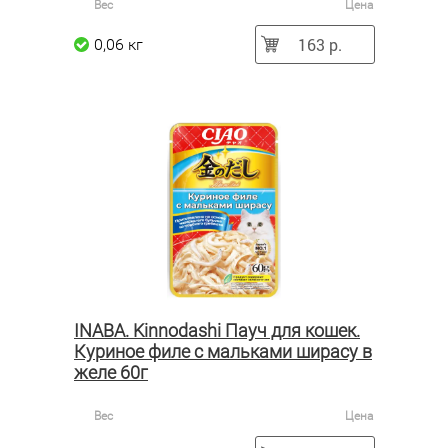
Вес
Цена
163 р.
0,06 кг
INABA. Kinnodashi Пауч для кошек.
Куриное филе с мальками ширасу в
желе 60г
Вес
Цена