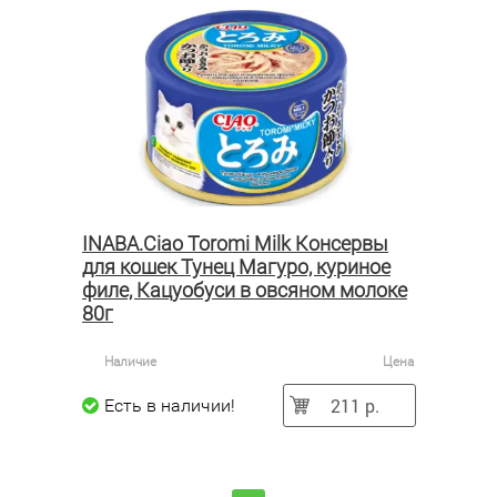
INABA.Ciao Toromi Milk Консервы
для кошек Тунец Магуро, куриное
филе, Кацуобуси в овсяном молоке
80г
Наличие
Цена
211 р.
Есть в наличии!