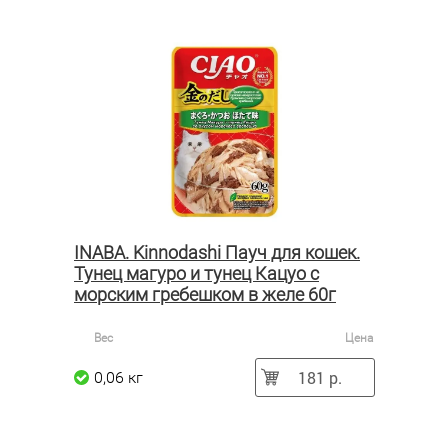
INABA. Kinnodashi Пауч для кошек.
Тунец магуро и тунец Кацуо с
морским гребешком в желе 60г
Вес
Цена
181 р.
0,06 кг