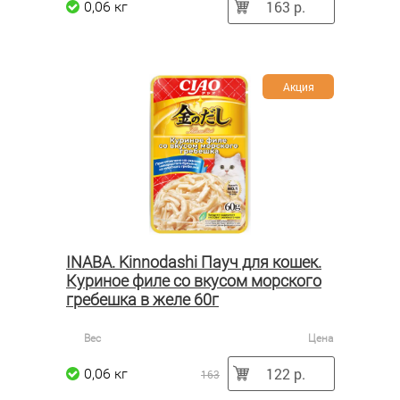
163 р.
0,06 кг
Акция
INABA. Kinnodashi Пауч для кошек.
Куриное филе со вкусом морского
гребешка в желе 60г
Вес
Цена
122 р.
0,06 кг
163