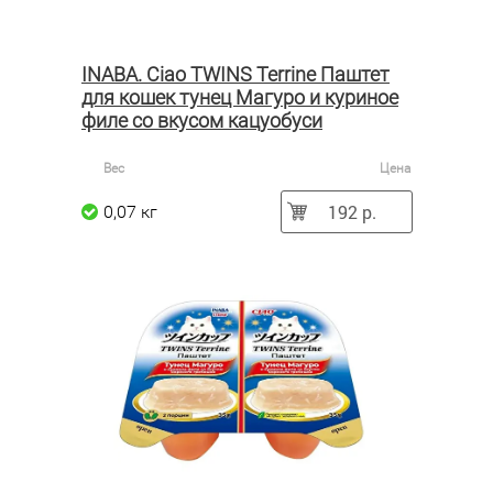
INABA. Ciao TWINS Terrine Паштет
для кошек тунец Магуро и куриное
филе со вкусом кацуобуси
Вес
Цена
192 р.
0,07 кг