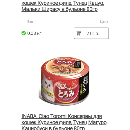
кошек Куриное филе, Тунец Кацуо,
Мальки Ширасу в бульоне 80гр
Вес
Цена
211 р.
0,08 кг
INABA. Ciao Toromi Консервы для
кошек Куриное филе, Тунец Магуро,
Кациобуси в бульоне 80гр