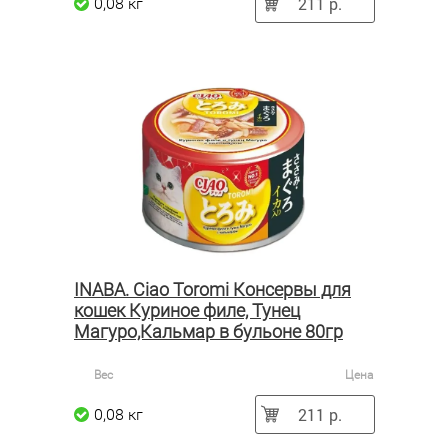
211 р.
0,08 кг
INABA. Ciao Toromi Консервы для
кошек Куриное филе, Тунец
Магуро,Кальмар в бульоне 80гр
Вес
Цена
211 р.
0,08 кг