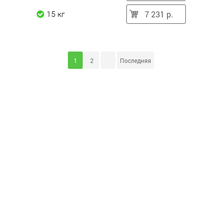
7 231 р.
15 кг
1
2
Последняя