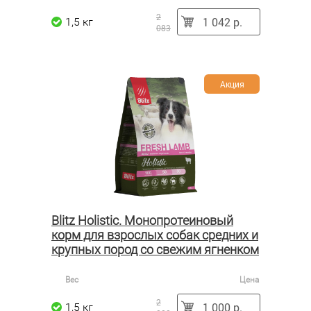
2
1 042 р.
1,5 кг
083
Акция
Blitz Holistic. Монопротеиновый
корм для взрослых собак средних и
крупных пород со свежим ягненком
Вес
Цена
2
1 000 р.
1,5 кг