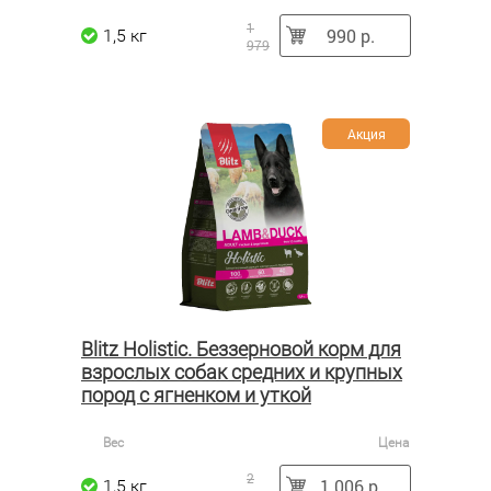
1
990 р.
1,5 кг
979
Акция
Blitz Holistic. Беззерновой корм для
взрослых собак средних и крупных
пород с ягненком и уткой
Вес
Цена
2
1 006 р.
1,5 кг