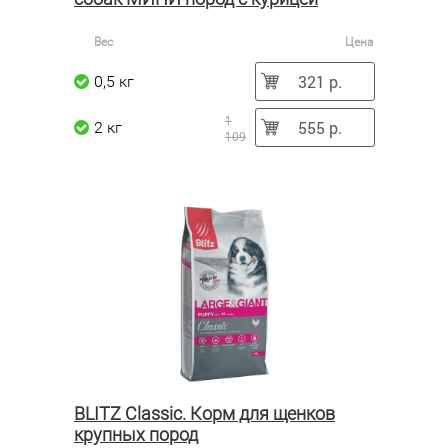
Вес
Цена
321 р.
0,5 кг
1
555 р.
2 кг
109
BLITZ Classic. Корм для щенков
крупных пород