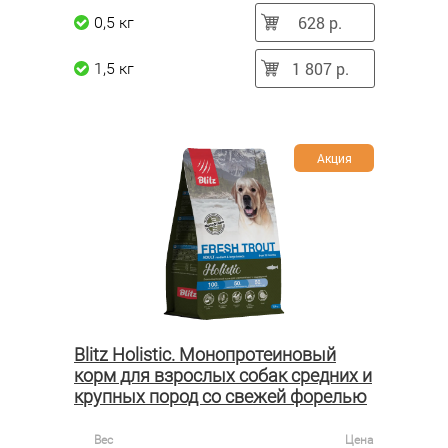
628 р.
0,5 кг
1 807 р.
1,5 кг
Акция
Blitz Holistic. Монопротеиновый
корм для взрослых собак средних и
крупных пород со свежей форелью
Вес
Цена