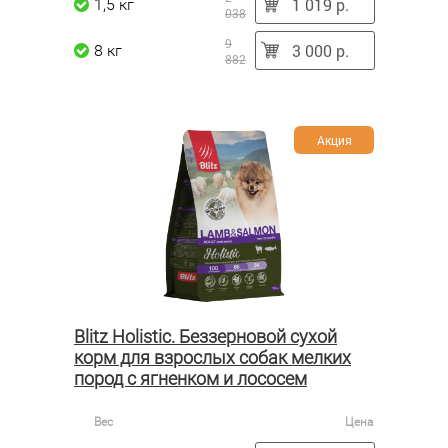
1 019 р.
1,5 кг
038
9
3 000 р.
8 кг
882
Акция
Blitz Holistic. Беззерновой сухой
корм для взрослых собак мелких
пород с ягненком и лососем
Вес
Цена