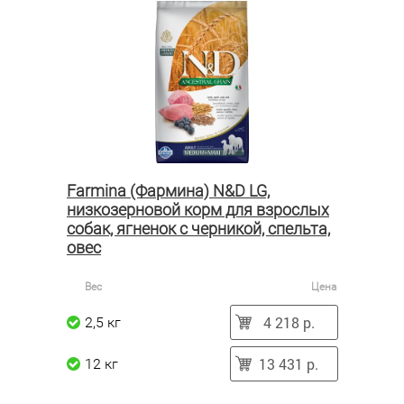
Farmina (Фармина) N&D LG,
низкозерновой корм для взрослых
собак, ягненок с черникой, спельта,
овес
Вес
Цена
4 218 р.
2,5 кг
13 431 р.
12 кг