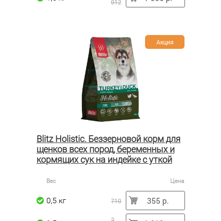
012
Акция
Blitz Holistic. Беззерновой корм для
щенков всех пород, беременных и
кормящих сук на индейке с уткой
Вес
Цена
355 р.
0,5 кг
710
2