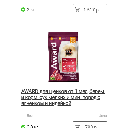
1 517 р.
2 кг
AWARD для щенков от 1 мес, берем.
и корм. сук мелких и мин. пород с
ягненком и индейкой
Вес
Цена
793 р.
0,8 кг