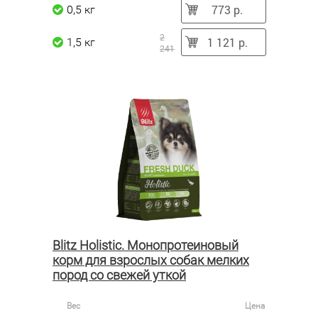
773 р.
0,5 кг
2
1 121 р.
1,5 кг
241
Blitz Holistic. Монопротеиновый
корм для взрослых собак мелких
пород со свежей уткой
Вес
Цена