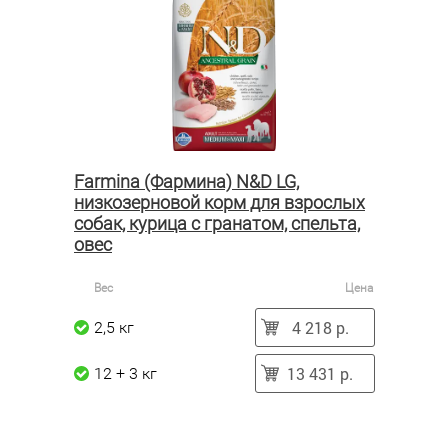
Farmina (Фармина) N&D LG,
низкозерновой корм для взрослых
собак, курица с гранатом, спельта,
овес
Вес
Цена
4 218 р.
2,5 кг
13 431 р.
12 + 3 кг