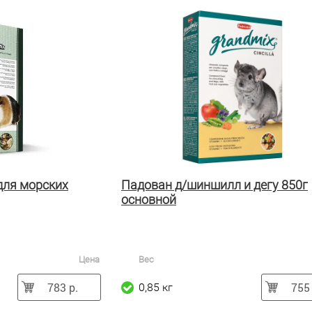
для морских
Падован д/шиншилл и дегу 850г
основной
Цена
Вес
783 р.
755 
0,85 кг