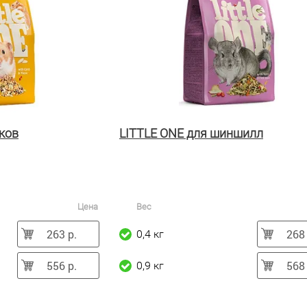
ков
LITTLE ONE для шиншилл
Цена
Вес
263 р.
268 
0,4 кг
556 р.
568 
0,9 кг