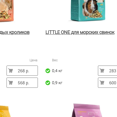
одых кроликов
LITTLE ONE для морских свинок
Цена
Вес
268 р.
283 
0,4 кг
568 р.
600 
0,9 кг