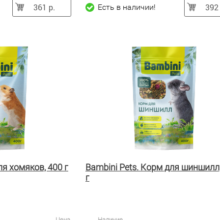
361 р.
392 
Есть в наличии!
ля хомяков, 400 г
Bambini Pets. Корм для шиншилл
г
Цена
Наличие