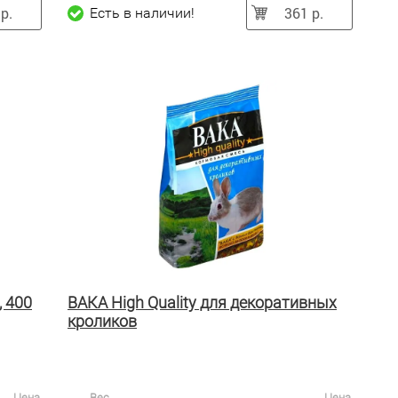
р.
361 р.
Есть в наличии!
, 400
ВАКА High Quality для декоративных
кроликов
Цена
Вес
Цена