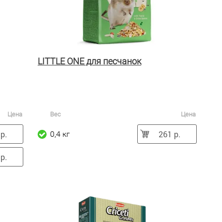
LITTLE ONE для песчанок
Цена
Вес
Цена
р.
261 р.
0,4 кг
р.