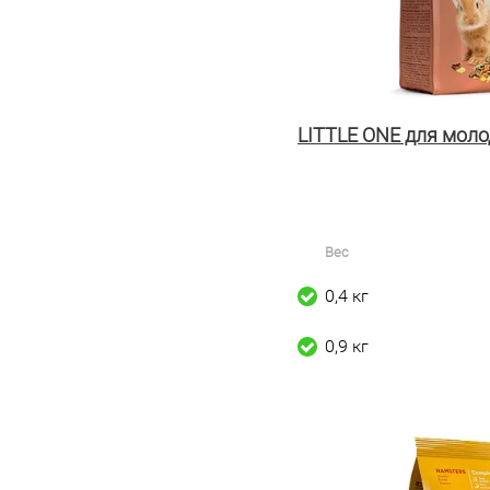
LITTLE ONE для мол
Вес
0,4 кг
0,9 кг