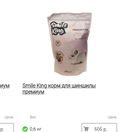
миум
Smile King корм для шиншилы
премиум
Цена
Вес
Цена
р.
505 р.
0,6 кг