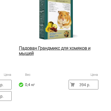
Падован Грандмикс для хомяков и
мышей
Цена
Вес
Цена
р.
394 р.
0,4 кг
р.