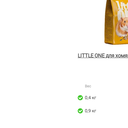
LITTLE ONE для хомя
Вес
0,4 кг
0,9 кг