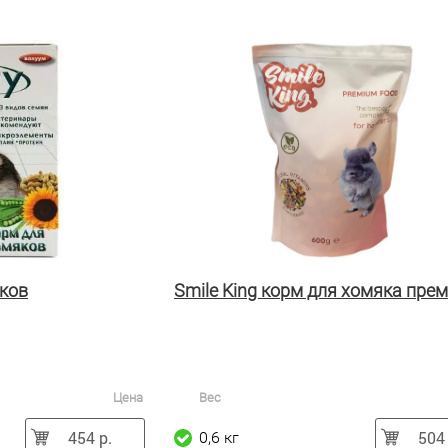
яков
Smile King корм для хомяка пре
Цена
Вес
454 р.
504 
0,6 кг