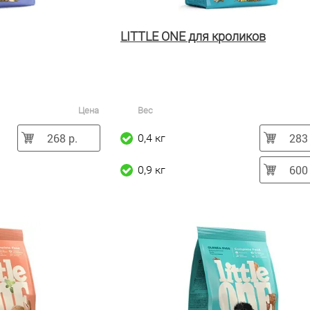
LITTLE ONE для кроликов
Цена
Вес
268 р.
283 
0,4 кг
600 
0,9 кг