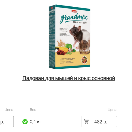
Падован для мышей и крыс основной
Цена
Вес
Цена
р.
482 р.
0,4 кг