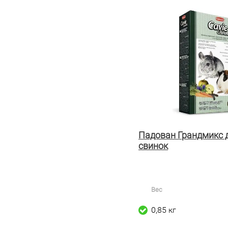
Падован Грандмикс 
свинок
Вес
0,85 кг