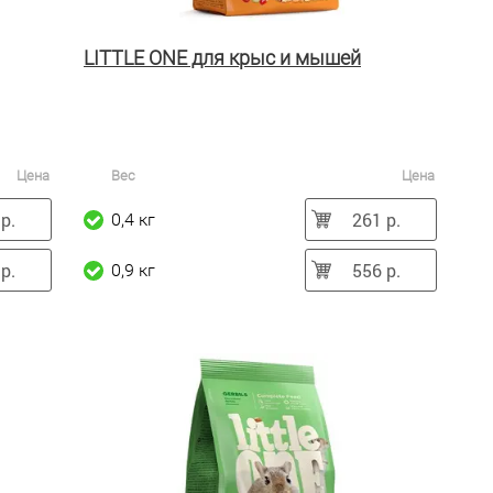
LITTLE ONE для крыс и мышей
Цена
Вес
Цена
р.
261 р.
0,4 кг
р.
556 р.
0,9 кг