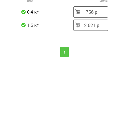
Вес
Цена
756 р.
0,4 кг
2 621 р.
1,5 кг
1