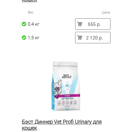
Вес
Цена
655 р.
0,4 кг
2 120 р.
1,5 кг
Бэст Диннер Vet Profi Urinary для
кошек