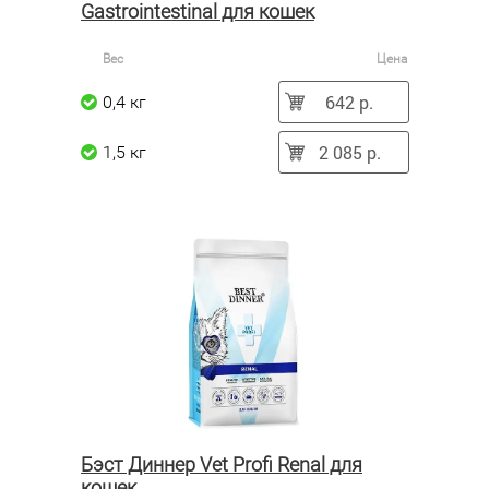
Gastrointestinal для кошек
Вес
Цена
642 р.
0,4 кг
2 085 р.
1,5 кг
Бэст Диннер Vet Profi Renal для
кошек