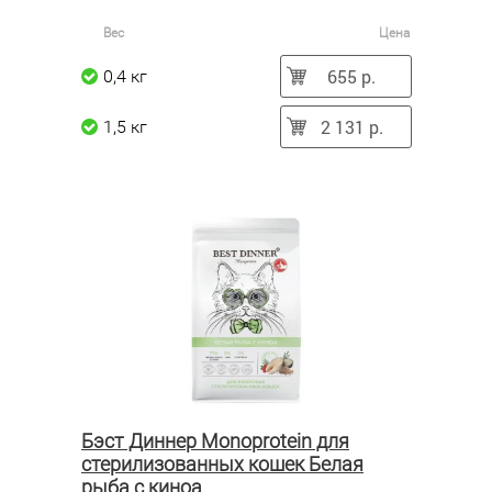
Вес
Цена
655 р.
0,4 кг
2 131 р.
1,5 кг
Бэст Диннер Monoprotein для
стерилизованных кошек Белая
рыба с киноа