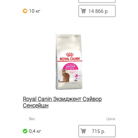
14 866 р.
10 кг
Royal Canin Экзиджент Сэйвор
Сенсейшн
Вес
Цена
715 р.
0,4 кг