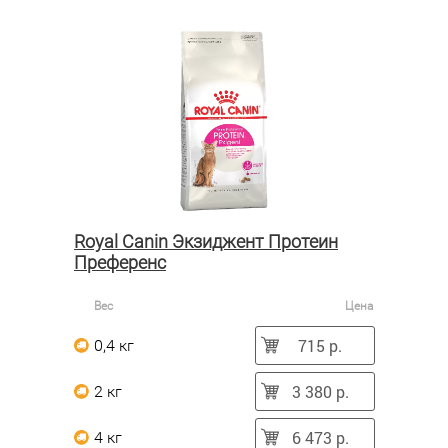
Royal Canin Экзиджент Протеин
Преференс
Вес
Цена
715 р.
0,4 кг
3 380 р.
2 кг
6 473 р.
4 кг