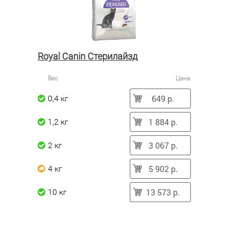
Royal Canin Стерилайзд
Вес
Цена
649 р.
0,4 кг
1 884 р.
1,2 кг
3 067 р.
2 кг
5 902 р.
4 кг
13 573 р.
10 кг