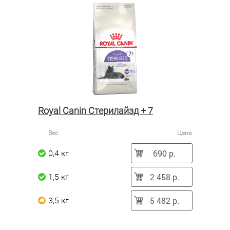
Royal Canin Стерилайзд + 7
Вес
Цена
690 р.
0,4 кг
2 458 р.
1,5 кг
5 482 р.
3,5 кг