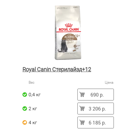
Royal Canin Стерилайзд+12
Вес
Цена
690 р.
0,4 кг
3 206 р.
2 кг
6 185 р.
4 кг