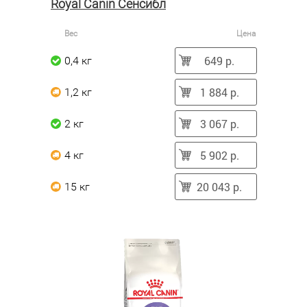
Royal Canin Сенсибл
Вес
Цена
649 р.
0,4 кг
1 884 р.
1,2 кг
3 067 р.
2 кг
5 902 р.
4 кг
20 043 р.
15 кг